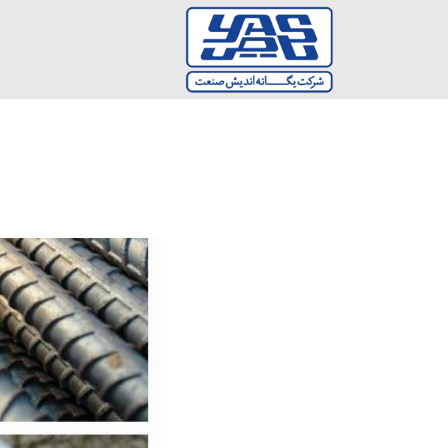
Ski
t
conten