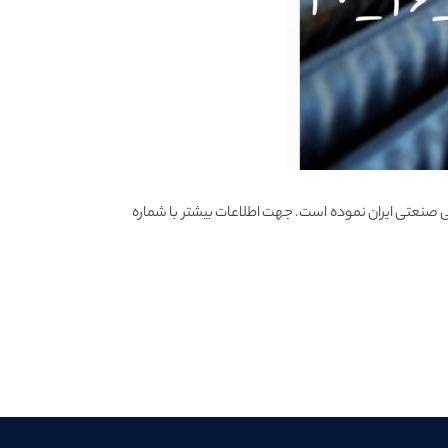
 مواد اولیه کشور اقدام به عرضه مفتول 12 متری در سایز های 12، 16 و 20 از شرکت گروه ملی صنعتی ایران نموده است. جهت اطلاعات بیشتر با شماره